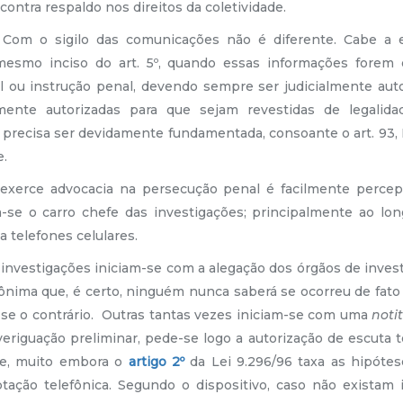
ontra respaldo nos direitos da coletividade.
lo das comunicações não é diferente. Cabe a ex
mesmo inciso do art. 5º, quando essas informações forem
l ou instrução penal, devendo sempre ser judicialmente auto
mente autorizadas para que sejam revestidas de legalidad
 precisa ser devidamente fundamentada, consoante o art. 93,
e.
erce advocacia na persecução penal é facilmente percept
m-se o carro chefe das investigações; principalmente ao lo
 telefones celulares.
investigações iniciam-se com a alegação dos órgãos de inves
nima que, é certo, ninguém nunca saberá se ocorreu de fato
-se o contrário. Outras tantas vezes iniciam-se com uma
noti
eriguação preliminar, pede-se logo a autorização de escuta t
se, muito embora o
artigo 2º
da Lei 9.296/96 taxa as hipóte
ptação telefônica. Segundo o dispositivo, caso não existam i