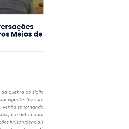
versações
ros Meios de
 da quebra do sigilo
ial vigente, faz com
o, venha se tornando
ações, em detrimento
ções jurisprudenciais