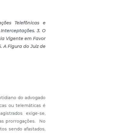
ções Telefônicas e
nterceptações. 3. O
cia Vigente em Favor
. A Figura do Juiz de
idiano do advogado
cas ou telemáticas é
gistrados exige-se,
as prorrogações. No
itos sendo afastados,