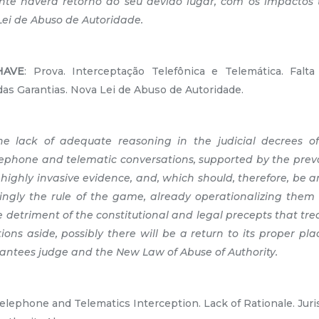
nte haverá retorno ao seu devido lugar, com os impactos t
Lei de Abuso de Autoridade.
HAVE
: Prova. Interceptação Telefônica e Telemática. Falt
 das Garantias. Nova Lei de Abuso de Autoridade.
he lack of adequate reasoning in the judicial decrees o
elephone and telematic conversations, supported by the preva
 highly invasive evidence, and, which should, therefore, be
singly the rule of the game, already operationalizing them
he detriment of the constitutional and legal precepts that trea
tions aside, possibly there will be a return to its proper pl
antees judge and the New Law of Abuse of Authority.
elephone and Telematics Interception. Lack of Rationale. Jur