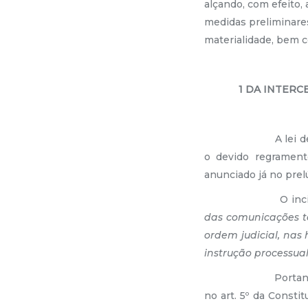
alçando, com efeito,
medidas preliminares
materialidade, bem c
1 DA INTER
A lei de int
o devido regramento
anunciado já no prelú
O inciso XII
das comunicações te
ordem judicial, nas 
instrução processua
Portanto, o 
no art. 5º da Consti