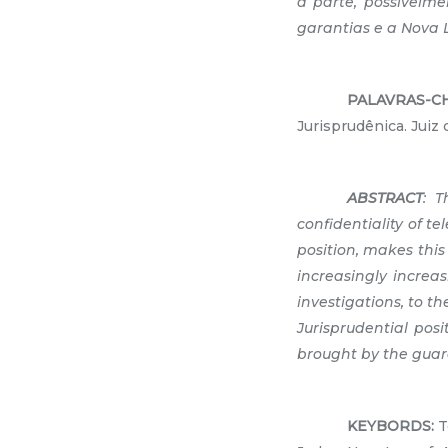
à parte, possivelme
garantias e a Nova 
PALAVRAS-C
Jurisprudênica. Juiz
ABSTRACT
: T
confidentiality of t
position, makes this
increasingly increa
investigations, to t
Jurisprudential posi
brought by the guar
KEYBORDS:
T