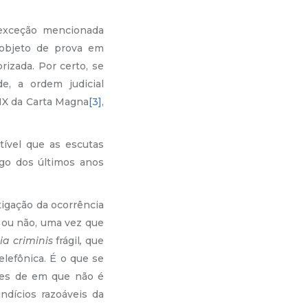
ceção mencionada
 objeto de prova em
rizada. Por certo, se
e, a ordem judicial
 IX da Carta Magna
[3]
,
ível que as escutas
ngo dos últimos anos
tigação da ocorrência
 ou não, uma vez que
tia criminis
frágil
,
que
elefônica. É o que se
ses de em que não é
ndícios razoáveis da