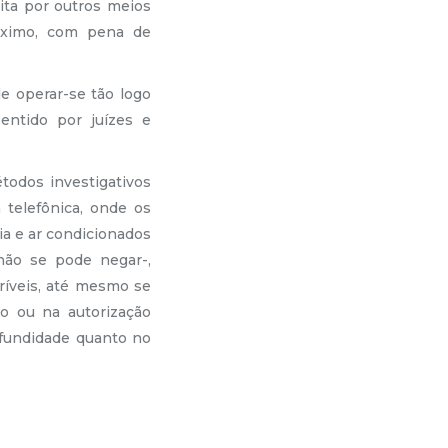
eita por outros meios
máximo, com pena de
de operar-se tão logo
entido por juízes e
étodos investigativos
telefônica, onde os
a e ar condicionados
não se pode negar-,
ríveis, até mesmo se
o ou na autorização
rofundidade quanto no