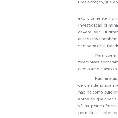
uma exceção, que enc
Com o sigi
explicitamente no 
investigação crimina
devem ser juridica
autorizativa também
sob pena de nulidad
Para quem ex
telefônicas tornara
com o amplo acesso a
Não raro, as 
de uma denúncia anô
não há como auferir
antes de qualquer av
vê na prática foren
permitida a interce