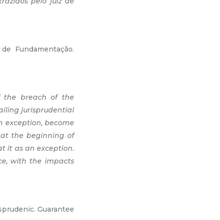
razidos pelo juiz de
a de Fundamentação.
f the breach of the
iling jurisprudential
 an exception, become
 at the beginning of
t it as an exception.
ace, with the impacts
isprudenic. Guarantee