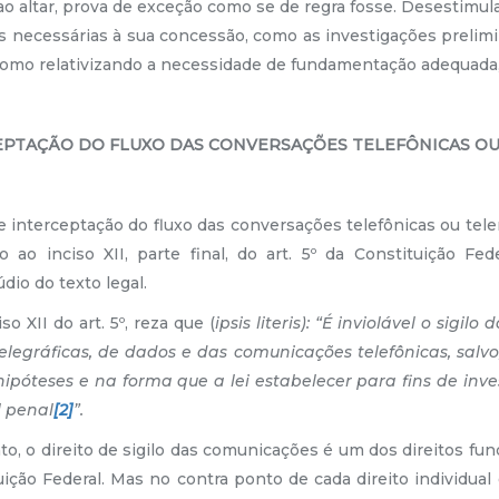
 ao altar, prova de exceção como se de regra fosse. Desestimul
 necessárias à sua concessão, como as investigações prelimi
omo relativizando a necessidade de fundamentação adequada, 
CEPTAÇÃO DO FLUXO DAS CONVERSAÇÕES TELEFÔNICAS O
erceptação do fluxo das conversações telefônicas ou telem
 ao inciso XII, parte final, do art. 5º da Constituição Fede
dio do texto legal.
 do art. 5º, reza que (
ipsis literis): “É inviolável o sigil
legráficas, de dados e das comunicações telefônicas, salvo,
hipóteses e na forma que a lei estabelecer para fins de inv
l penal
[2]
”.
direito de sigilo das comunicações é um dos direitos fun
tuição Federal. Mas no contra ponto de cada direito individua