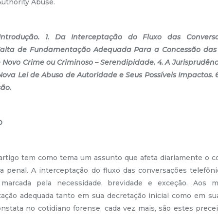
uthority Abuse.
Introdução.
1. Da Interceptação do Fluxo das Conversa
 Falta de Fundamentação Adequada Para a Concessão das I
e Novo Crime ou Criminoso – Serendipidade. 4. A Jurisprudên
 Nova Lei de Abuso de Autoridade e Seus Possíveis Impactos. 6
são
.
O
 tem como tema um assunto que afeta diariamente o cot
ra penal. A interceptação do fluxo das conversações telefôni
marcada pela necessidade, brevidade e exceção. Aos ma
tação adequada tanto em sua decretação inicial como em su
nstata no cotidiano forense, cada vez mais, são estes prece