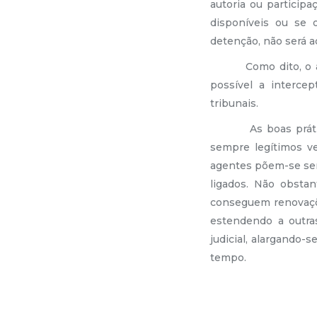
autoria ou participa
disponíveis ou se 
detenção, não será a
Como dito, o 
possível a interce
tribunais.
As boas práti
sempre legítimos v
agentes põem-se sen
ligados. Não obsta
conseguem renovaçõe
estendendo a outra
judicial, alargando-
tempo.