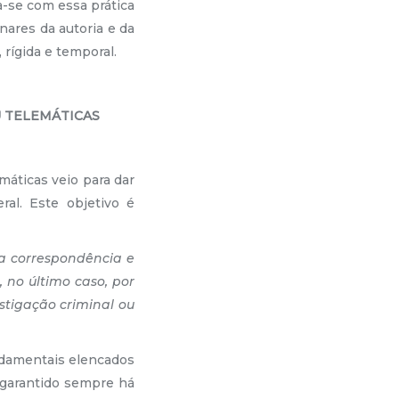
a-se com essa prática
nares da autoria e da
rígida e temporal.
U TELEMÁTICAS
áticas veio para dar
ral. Este objetivo é
o da correspondência e
 no último caso, por
estigação criminal ou
damentais elencados
l garantido sempre há