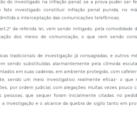
ção do investigado na infração penal; se a prova puder ser f
o fato investigado constituir infração penal punida, no 
dmitida a interceptação das comunicações telefônicas.
art.2º da referida lei, vem sendo mitigado, pela comodidade 
ptação dos meios de comunicação, o que vem sendo cons
cas tradicionais de investigação já consagradas, e outros m
em sendo substituídas alarmantemente pela cômoda escuta 
tados em suas cadeiras, em ambiente protegido, com cafeteri
nte, sendo um meio investigativo realmente eficaz- o que 
s, por ordem judicial, com alegações muitas vezes pouco c
s pessoas, que sequer foram inicialmente citadas no pedid
se a investigação e o alcance da quebra de sigilo tanto em p