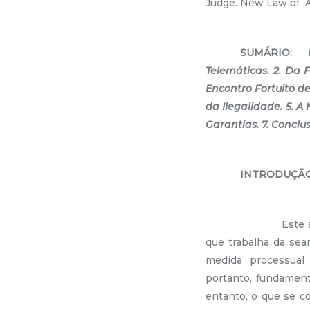
Judge. New Law of A
SUMÁRIO:
Telemáticas. 2. Da
Encontro Fortuito d
da Ilegalidade. 5. A
Garantias. 7. Conclu
INTRODUÇÃ
Este artigo
que trabalha da sea
medida processual 
portanto, fundamen
entanto, o que se co