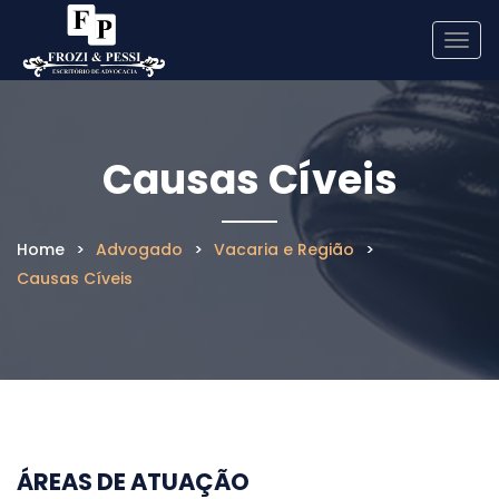
Men
de
nave
Causas Cíveis
Home
>
Advogado
>
Vacaria e Região
>
Causas Cíveis
ÁREAS DE ATUAÇÃO