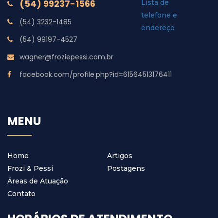
(54) 99237-1566
(54) 3232-1485
(54) 99197-4527
wagner@froziepessi.com.br
facebook.com/profile.php?id=61564513176411
MENU
Home
Artigos
Frozi & Pessi
Postagens
Áreas de Atuação
Contato