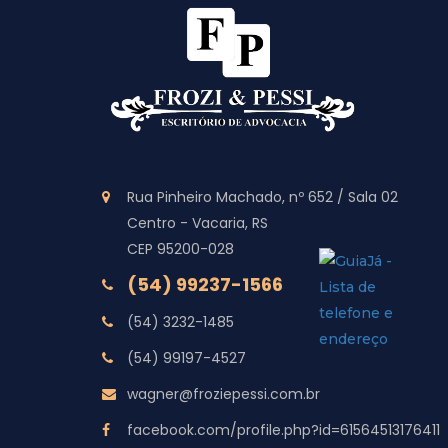
Rua Pinheiro Machado, nº 652 / Sala 02
Centro - Vacaria, RS
CEP 95200-028
(54) 99237-1566
(54) 3232-1485
(54) 99197-4527
wagner@froziepessi.com.br
facebook.com/profile.php?id=61564513176411