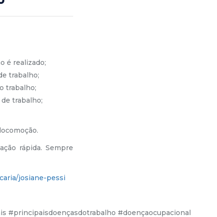
 é realizado;
e trabalho;
o trabalho;
de trabalho;
 locomoção.
mação rápida. Sempre
caria/josiane-pessi
ais #principaisdoençasdotrabalho #doençaocupacional