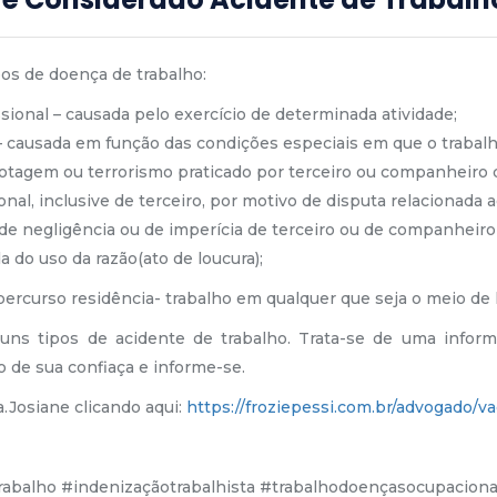
pos de doença de trabalho:
sional – causada pelo exercício de determinada atividade;
 causada em função das condições especiais em que o trabalho
otagem ou terrorismo praticado por terceiro ou companheiro d
onal, inclusive de terceiro, por motivo de disputa relacionada a
de negligência ou de imperícia de terceiro ou de companheiro 
 do uso da razão(ato de loucura);
ercurso residência- trabalho em qualquer que seja o meio de
guns tipos de acidente de trabalho. Trata-se de uma infor
 de sua confiaça e informe-se.
.Josiane clicando aqui:
https://froziepessi.com.br/advogado/va
rabalho #indenizaçãotrabalhista #trabalhodoençasocupacion