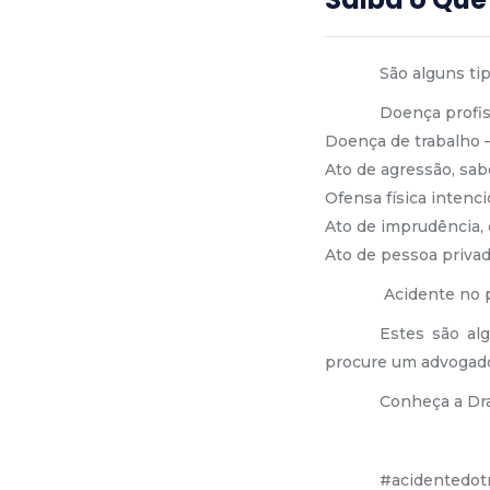
São alguns ti
Doença profis
Doença de trabalho –
Ato de agressão, sab
Ofensa física intenci
Ato de imprudência, 
Ato de pessoa privada
Acidente no p
Estes são al
procure um advogado
Conheça a Dra
#acidentedot