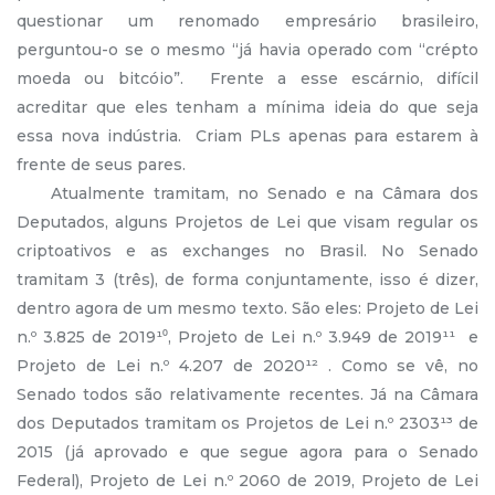
questionar um renomado empresário brasileiro,
perguntou-o se o mesmo “já havia operado com “crépto
moeda ou bitcóio”. Frente a esse escárnio, difícil
acreditar que eles tenham a mínima ideia do que seja
essa nova indústria. Criam PLs apenas para estarem à
frente de seus pares.
Atualmente tramitam, no Senado e na Câmara dos
Deputados, alguns Projetos de Lei que visam regular os
criptoativos e as exchanges no Brasil. No Senado
tramitam 3 (três), de forma conjuntamente, isso é dizer,
dentro agora de um mesmo texto. São eles: Projeto de Lei
n.º 3.825 de 2019¹⁰, Projeto de Lei n.º 3.949 de 2019¹¹ e
Projeto de Lei n.º 4.207 de 2020¹² . Como se vê, no
Senado todos são relativamente recentes. Já na Câmara
dos Deputados tramitam os Projetos de Lei n.º 2303¹³ de
2015 (já aprovado e que segue agora para o Senado
Federal), Projeto de Lei n.º 2060 de 2019, Projeto de Lei